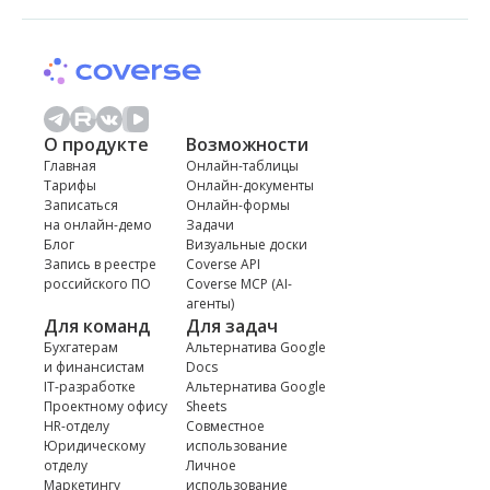
О продукте
Возможности
Главная
Онлайн-таблицы
Тарифы
Онлайн-документы
Записаться
Онлайн-формы
на онлайн-демо
Задачи
Блог
Визуальные доски
Запись в реестре
Coverse API
российского ПО
Coverse MCP (AI-
агенты)
Для команд
Для задач
Бухгатерам
Альтернатива Google
и финансистам
Docs
IT-разработке
Альтернатива Google
Проектному офису
Sheets
HR-отделу
Совместное
Юридическому
использование
отделу
Личное
Маркетингу
использование